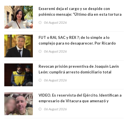
Exseremi deja el cargo y se despide con
polémico mensaje: “Último día en esta tortura
llamada ser seremi de Kast”
06 August 2026
FUT o RAI, SAC y REX ?; de lo simple a lo
complejo para no desaparecer. Por Ricardo
Rincón. Abogado
06 August 2026
Revocan prisión preventiva de Joaquín Lavín
León: cumplirá arresto domiciliario total
06 August 2026
VIDEO. Es reservista del Ejército. Identifican a
empresario de Vitacura que amenazó y
secuestró por una hora a 7 niños que jugaban
06 August 2026
al "ring raja". Se trata de Andrés Arrieta y la
empresa donde era gerente lo suspendió