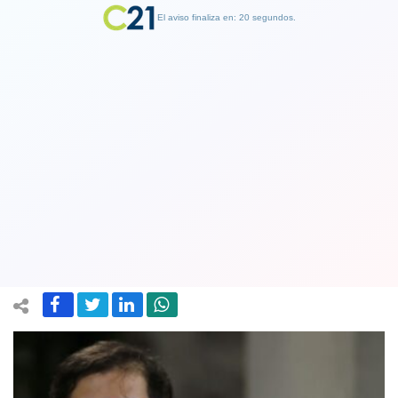
El aviso finaliza en: 19 segundos.
Finalizar Publicidad
Presidente Boric anuncia
implementación del Servicio de
Biodiversidad y Áreas Protegidas
02 October 2023