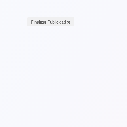
Finalizar Publicidad