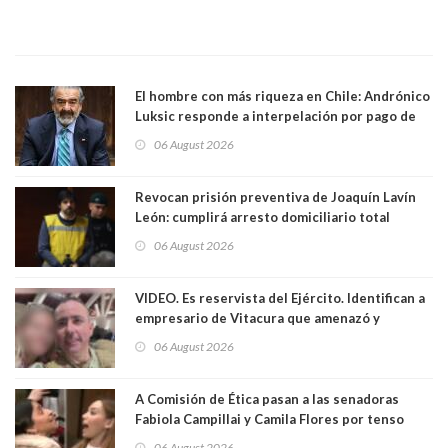
El hombre con más riqueza en Chile: Andrónico
Luksic responde a interpelación por pago de
contribuciones: “Voy a seguir pagando hasta el
06 August 2026
día que me muera”
Revocan prisión preventiva de Joaquín Lavín
León: cumplirá arresto domiciliario total
06 August 2026
VIDEO. Es reservista del Ejército. Identifican a
empresario de Vitacura que amenazó y
secuestró por una hora a 7 niños que jugaban
06 August 2026
al "ring raja". Se trata de Andrés Arrieta y la
empresa donde era gerente lo suspendió
A Comisión de Ética pasan a las senadoras
Fabiola Campillai y Camila Flores por tenso
enfrentamiento entre ambas parlamentarias
06 August 2026