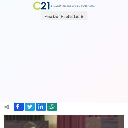
El aviso finaliza en: 19 segundos.
Finalizar Publicidad
Presidente Boric vota en Punta
Arenas y llama a la unidad tras
Primarias: "No da lo mismo quien
gobierne"
29 June 2025