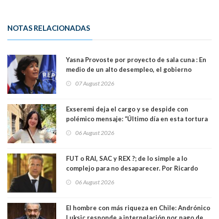
NOTAS RELACIONADAS
Yasna Provoste por proyecto de sala cuna : En
medio de un alto desempleo, el gobierno
insiste en debilitar el Seguro de Cesantía
07 August 2026
Exseremi deja el cargo y se despide con
polémico mensaje: “Último día en esta tortura
llamada ser seremi de Kast”
06 August 2026
FUT o RAI, SAC y REX ?; de lo simple a lo
complejo para no desaparecer. Por Ricardo
Rincón. Abogado
06 August 2026
El hombre con más riqueza en Chile: Andrónico
Luksic responde a interpelación por pago de