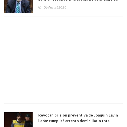
contribuciones: “Voy a seguir pagando hasta el
06 August 2026
día que me muera”
Revocan prisión preventiva de Joaquín Lavín
León: cumplirá arresto domiciliario total