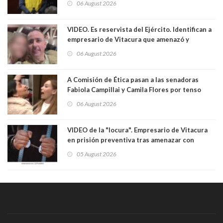
06 August 2026
VIDEO. Es reservista del Ejército. Identifican a
empresario de Vitacura que amenazó y
secuestró por una hora a 7 niños que jugaban
06 August 2026
al "ring raja". Se trata de Andrés Arrieta y la
empresa donde era gerente lo suspendió
A Comisión de Ética pasan a las senadoras
Fabiola Campillai y Camila Flores por tenso
enfrentamiento entre ambas parlamentarias
06 August 2026
VIDEO de la "locura". Empresario de Vitacura
en prisión preventiva tras amenazar con
pistola a siete niños que jugaban al "ring raja".
05 August 2026
Los persiguió en potente camioneta