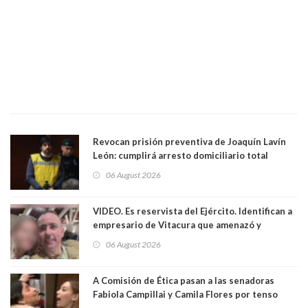
Revocan prisión preventiva de Joaquín Lavín
León: cumplirá arresto domiciliario total
06 August 2026
VIDEO. Es reservista del Ejército. Identifican a
empresario de Vitacura que amenazó y
secuestró por una hora a 7 niños que jugaban
06 August 2026
al "ring raja". Se trata de Andrés Arrieta y la
empresa donde era gerente lo suspendió
A Comisión de Ética pasan a las senadoras
Fabiola Campillai y Camila Flores por tenso
enfrentamiento entre ambas parlamentarias