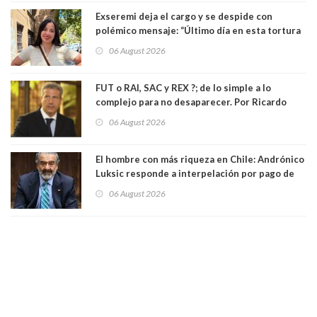
Exseremi deja el cargo y se despide con
polémico mensaje: “Último día en esta tortura
llamada ser seremi de Kast”
06 August 2026
FUT o RAI, SAC y REX ?; de lo simple a lo
complejo para no desaparecer. Por Ricardo
Rincón. Abogado
06 August 2026
El hombre con más riqueza en Chile: Andrónico
Luksic responde a interpelación por pago de
contribuciones: “Voy a seguir pagando hasta el
06 August 2026
día que me muera”