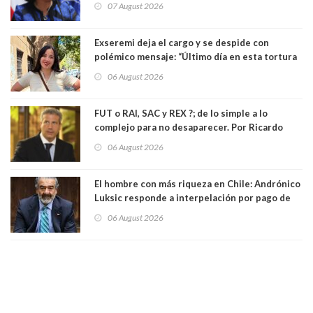
07 August 2026
Exseremi deja el cargo y se despide con
polémico mensaje: “Último día en esta tortura
llamada ser seremi de Kast”
06 August 2026
FUT o RAI, SAC y REX ?; de lo simple a lo
complejo para no desaparecer. Por Ricardo
Rincón. Abogado
06 August 2026
El hombre con más riqueza en Chile: Andrónico
Luksic responde a interpelación por pago de
contribuciones: “Voy a seguir pagando hasta el
06 August 2026
día que me muera”