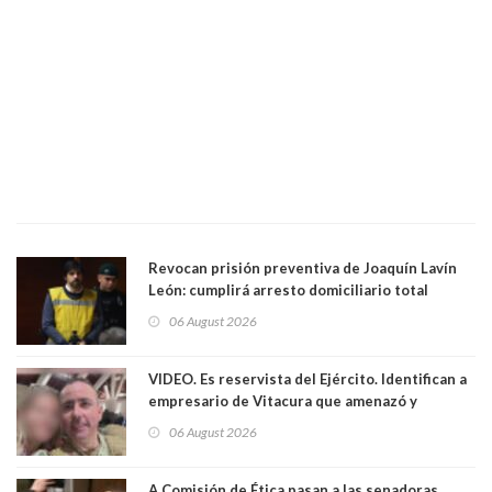
Revocan prisión preventiva de Joaquín Lavín
León: cumplirá arresto domiciliario total
06 August 2026
VIDEO. Es reservista del Ejército. Identifican a
empresario de Vitacura que amenazó y
secuestró por una hora a 7 niños que jugaban
06 August 2026
al "ring raja". Se trata de Andrés Arrieta y la
empresa donde era gerente lo suspendió
A Comisión de Ética pasan a las senadoras