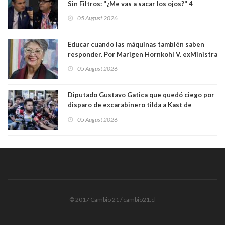
Sin Filtros: "¿Me vas a sacar los ojos?" 4
panelistas abandonan set por estar invitado
05 August 2026
excarabinero que dejó ciego a Gustavo Gatica:
Lo trataron de "carnicero Crespo"
Educar cuando las máquinas también saben
responder. Por Marigen Hornkohl V. exMinistra
05 August 2026
Diputado Gustavo Gatica que quedó ciego por
disparo de excarabinero tilda a Kast de
"activista de ultraderecha" tras celebrar
05 August 2026
absolución del exuniformado. Presidente DC
también criticó al mandatario
© 2017 Cambio 21 / cambio21.cl