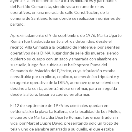
agentes, a fin de identificar a otros militantes y partidarios
del Partido Comunista, siendo vista en uno de esos
operativos, en una morada de calle Constitución, de la
comuna de Santiago, lugar donde se realizaban reuniones de
partido.
Aproximadamente el 9 de septiembre de 1976, Marta Ugarte
Román fue trasladada junto a otros detenidos, desde el
recinto Villa Grimaldi a la localidad de Peldehue, por agentes
operativos de la DINA, lugar donde se le dio muerte, siendo
cubierto su cuerpo con un saco y amarrada con alambre en
su cuello, luego fue subida a un helicóptero Puma del
Comando de Aviación del Ejército, cuya tripulación estaba
constituida por un piloto, copiloto, un mecánico tripulante y
un agente operativo de la DINA, aeronave que se elevó con
destino a la costa, adentrándose en el mar, para enseguida
desde la altura, lanzar su cuerpo en alta mar.
El 12 de septiembre de 1976 los criminales quedan en
evidencia. En la playa La Ballena, de la localidad de Los Molles,
el cuerpo de Marta Lidia Ugarte Román, fue encontrado sin
vida, por Marcel Dupré David, presentando sólo un trozo de
tela y uno de alambre amarrado a su cuello, el que estaba