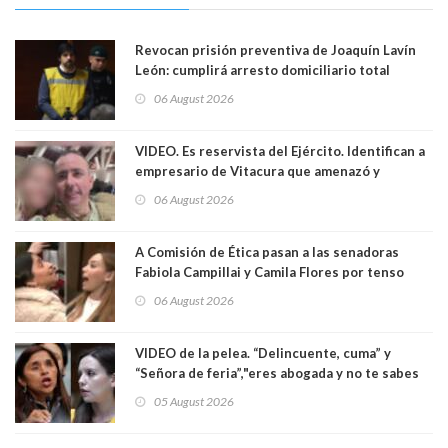
Revocan prisión preventiva de Joaquín Lavín
León: cumplirá arresto domiciliario total
06 August 2026
VIDEO. Es reservista del Ejército. Identifican a
empresario de Vitacura que amenazó y
secuestró por una hora a 7 niños que jugaban
06 August 2026
al "ring raja". Se trata de Andrés Arrieta y la
empresa donde era gerente lo suspendió
A Comisión de Ética pasan a las senadoras
Fabiola Campillai y Camila Flores por tenso
enfrentamiento entre ambas parlamentarias
06 August 2026
VIDEO de la pelea. “Delincuente, cuma” y
“Señora de feria”,"eres abogada y no te sabes
las leyes": el feo y duro fuego cruzado entre
05 August 2026
senadoras Camila Flores y Fabiola Campillai en
el Senado