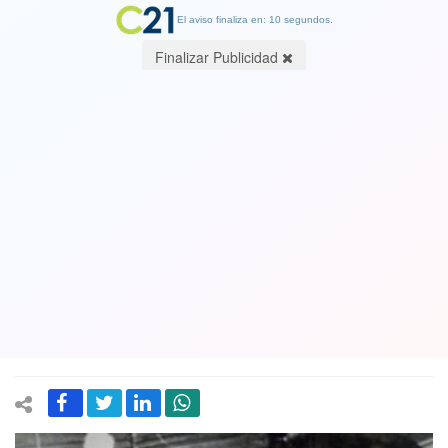
El aviso finaliza en: 09 segundos.
Finalizar Publicidad
Profesora Marta Ugarte puede
descansar (a medias) en paz. 19
criminales son condenados por su
asesinato y luego su cuerpo lanzado al
mar amarrado con alambres de púas
04 December 2018