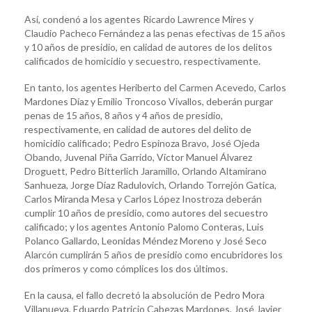
Así, condenó a los agentes Ricardo Lawrence Mires y
Claudio Pacheco Fernández a las penas efectivas de 15 años
y 10 años de presidio, en calidad de autores de los delitos
calificados de homicidio y secuestro, respectivamente.
En tanto, los agentes Heriberto del Carmen Acevedo, Carlos
Mardones Díaz y Emilio Troncoso Vivallos, deberán purgar
penas de 15 años, 8 años y 4 años de presidio,
respectivamente, en calidad de autores del delito de
homicidio calificado; Pedro Espinoza Bravo, José Ojeda
Obando, Juvenal Piña Garrido, Víctor Manuel Álvarez
Droguett, Pedro Bitterlich Jaramillo, Orlando Altamirano
Sanhueza, Jorge Díaz Radulovich, Orlando Torrejón Gatica,
Carlos Miranda Mesa y Carlos López Inostroza deberán
cumplir 10 años de presidio, como autores del secuestro
calificado; y los agentes Antonio Palomo Conteras, Luis
Polanco Gallardo, Leonidas Méndez Moreno y José Seco
Alarcón cumplirán 5 años de presidio como encubridores los
dos primeros y como cómplices los dos últimos.
En la causa, el fallo decretó la absolución de Pedro Mora
Villanueva, Eduardo Patricio Cabezas Mardones, José Javier