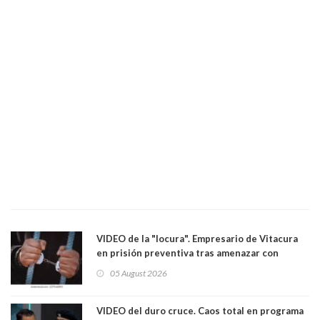
VIDEO de la "locura". Empresario de Vitacura
en prisión preventiva tras amenazar con
pistola a siete niños que jugaban al "ring raja".
05 August 2026
Los persiguió en potente camioneta
VIDEO del duro cruce. Caos total en programa