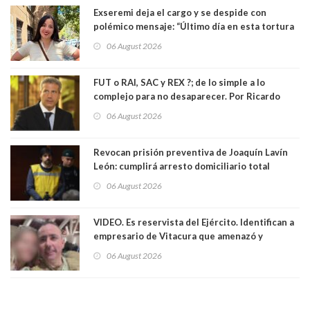
Exseremi deja el cargo y se despide con
polémico mensaje: “Último día en esta tortura
llamada ser seremi de Kast”
06 August 2026
FUT o RAI, SAC y REX ?; de lo simple a lo
complejo para no desaparecer. Por Ricardo
Rincón. Abogado
06 August 2026
Revocan prisión preventiva de Joaquín Lavín
León: cumplirá arresto domiciliario total
06 August 2026
VIDEO. Es reservista del Ejército. Identifican a
empresario de Vitacura que amenazó y
secuestró por una hora a 7 niños que jugaban
06 August 2026
al "ring raja". Se trata de Andrés Arrieta y la
empresa donde era gerente lo suspendió