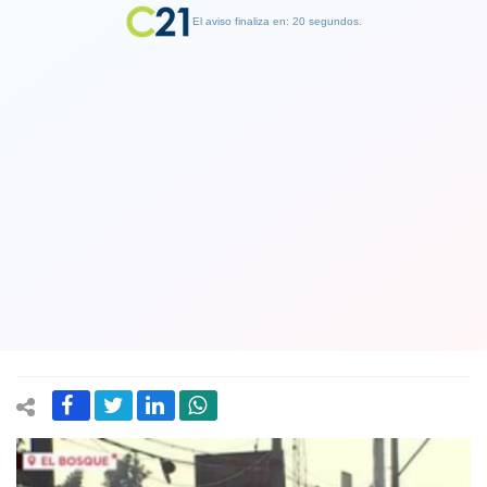
El aviso finaliza en: 19 segundos.
Finalizar Publicidad
Protestas en la comuna de El Bosque:
Vecinos denuncian falta de atención
sanitaria y de alimentos y aseguran
que "estamos pasando hambre"
18 May 2020