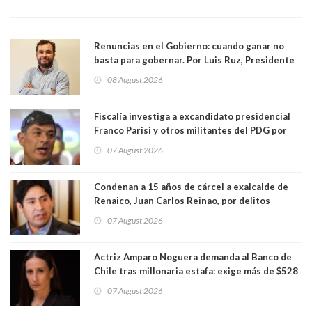
Renuncias en el Gobierno: cuando ganar no
basta para gobernar. Por Luis Ruz, Presidente
Centro Democracia y Comunidad (CDC)
08 August 2026
Fiscalía investiga a excandidato presidencial
Franco Parisi y otros militantes del PDG por
presunto lavado de activos y fraude
07 August 2026
Condenan a 15 años de cárcel a exalcalde de
Renaico, Juan Carlos Reinao, por delitos
sexuales y aborto
07 August 2026
Actriz Amparo Noguera demanda al Banco de
Chile tras millonaria estafa: exige más de $528
millones
07 August 2026