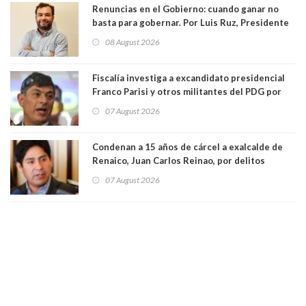
Renuncias en el Gobierno: cuando ganar no
basta para gobernar. Por Luis Ruz, Presidente
Centro Democracia y Comunidad (CDC)
08 August 2026
Fiscalía investiga a excandidato presidencial
Franco Parisi y otros militantes del PDG por
presunto lavado de activos y fraude
07 August 2026
Condenan a 15 años de cárcel a exalcalde de
Renaico, Juan Carlos Reinao, por delitos
sexuales y aborto
07 August 2026