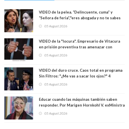
VIDEO de la pelea. “Delincuente, cuma” y
“Señora de feria”,"eres abogada y no te sabes
las leyes": el feo y duro fuego cruzado entre
05 August 2026
senadoras Camila Flores y Fabiola Campillai en
el Senado
VIDEO de la "locura". Empresario de Vitacura
en prisión preventiva tras amenazar con
pistola a siete niños que jugaban al "ring raja".
05 August 2026
Los persiguió en potente camioneta
VIDEO del duro cruce. Caos total en programa
Sin Filtros: "¿Me vas a sacar los ojos?" 4
panelistas abandonan set por estar invitado
05 August 2026
excarabinero que dejó ciego a Gustavo Gatica:
Lo trataron de "carnicero Crespo"
Educar cuando las máquinas también saben
responder. Por Marigen Hornkohl V. exMinistra
05 August 2026