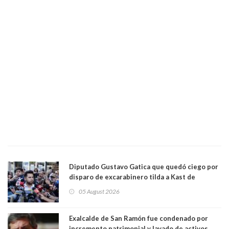
Diputado Gustavo Gatica que quedó ciego por
disparo de excarabinero tilda a Kast de
"activista de ultraderecha" tras celebrar
05 August 2026
absolución del exuniformado. Presidente DC
también criticó al mandatario
Exalcalde de San Ramón fue condenado por
incremento patrimonial y lavado de activos