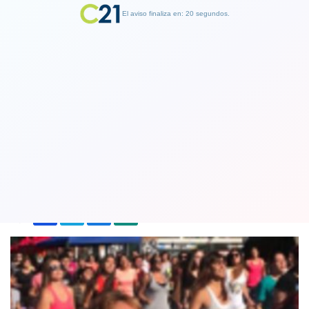
El aviso finaliza en: 19 segundos.
Finalizar Publicidad
Quilicura se mueve contra el cáncer
cervicouterino
29 March 2018