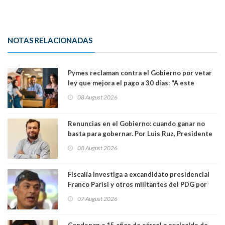
NOTAS RELACIONADAS
Pymes reclaman contra el Gobierno por vetar
ley que mejora el pago a 30 días: "A este
gobierno no le interesan las pequeñas y
08 August 2026
medianas empresas"
Renuncias en el Gobierno: cuando ganar no
basta para gobernar. Por Luis Ruz, Presidente
Centro Democracia y Comunidad (CDC)
08 August 2026
Fiscalía investiga a excandidato presidencial
Franco Parisi y otros militantes del PDG por
presunto lavado de activos y fraude
07 August 2026
Condenan a 15 años de cárcel a exalcalde de