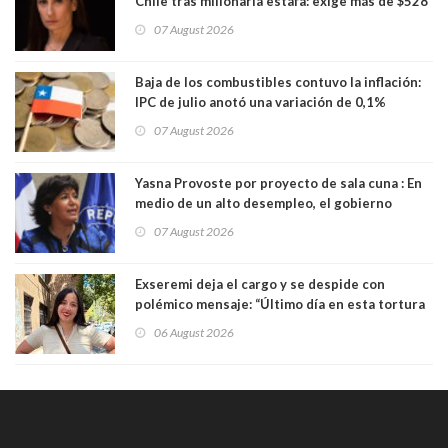
Chile tras millonaria estafa: exige más de $528
millones
07 August 2026
Baja de los combustibles contuvo la inflación:
IPC de julio anotó una variación de 0,1%
07 August 2026
Yasna Provoste por proyecto de sala cuna : En
medio de un alto desempleo, el gobierno
insiste en debilitar el Seguro de Cesantía
07 August 2026
Exseremi deja el cargo y se despide con
polémico mensaje: “Último día en esta tortura
llamada ser seremi de Kast”
06 August 2026