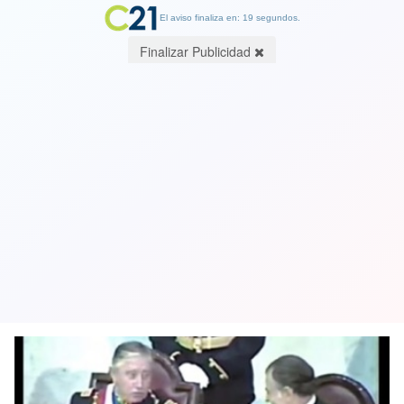
El aviso finaliza en: 19 segundos.
Finalizar Publicidad
¿Quién es el ladrón de la piocha de
O'Higgins? Todo apunta a un solo
responsable
16 March 2018