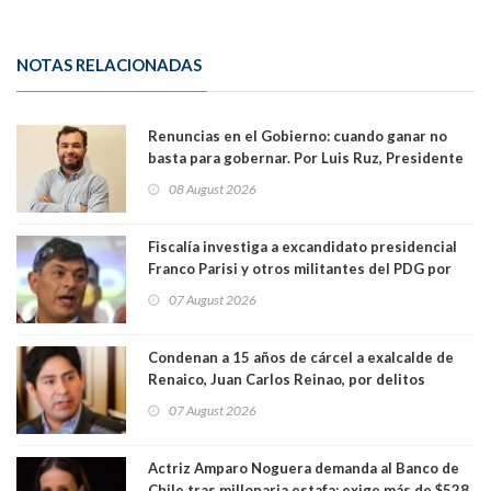
NOTAS RELACIONADAS
Renuncias en el Gobierno: cuando ganar no
basta para gobernar. Por Luis Ruz, Presidente
Centro Democracia y Comunidad (CDC)
08 August 2026
Fiscalía investiga a excandidato presidencial
Franco Parisi y otros militantes del PDG por
presunto lavado de activos y fraude
07 August 2026
Condenan a 15 años de cárcel a exalcalde de
Renaico, Juan Carlos Reinao, por delitos
sexuales y aborto
07 August 2026
Actriz Amparo Noguera demanda al Banco de
Chile tras millonaria estafa: exige más de $528