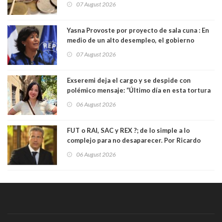
07 August 2026
Yasna Provoste por proyecto de sala cuna : En
medio de un alto desempleo, el gobierno
insiste en debilitar el Seguro de Cesantía
07 August 2026
Exseremi deja el cargo y se despide con
polémico mensaje: “Último día en esta tortura
llamada ser seremi de Kast”
06 August 2026
FUT o RAI, SAC y REX ?; de lo simple a lo
complejo para no desaparecer. Por Ricardo
Rincón. Abogado
06 August 2026