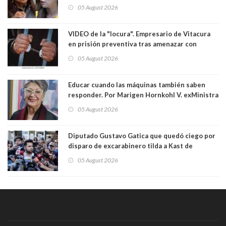
las leyes": el feo y duro fuego cruzado entre
05 August 2026
senadoras Camila Flores y Fabiola Campillai en
el Senado
VIDEO de la "locura". Empresario de Vitacura
en prisión preventiva tras amenazar con
pistola a siete niños que jugaban al "ring raja".
05 August 2026
Los persiguió en potente camioneta
Educar cuando las máquinas también saben
responder. Por Marigen Hornkohl V. exMinistra
05 August 2026
Diputado Gustavo Gatica que quedó ciego por
disparo de excarabinero tilda a Kast de
"activista de ultraderecha" tras celebrar
05 August 2026
absolución del exuniformado. Presidente DC
también criticó al mandatario