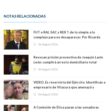
NOTAS RELACIONADAS
FUT o RAI, SAC y REX ?; de lo simple a lo
complejo para no desaparecer. Por Ricardo
Rincón. Abogado
06 August 2026
Revocan prisión preventiva de Joaquín Lavín
León: cumplirá arresto domiciliario total
06 August 2026
VIDEO. Es reservista del Ejército. Identifican a
empresario de Vitacura que amenazó y
secuestró por una hora a 7 niños que jugaban
06 August 2026
al "ring raja". Se trata de Andrés Arrieta y la
empresa donde era gerente lo suspendió
A Comisión de Ética pasan a las senadoras