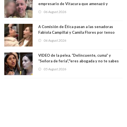
empresario de Vitacura que amenazó y
secuestró por una hora a 7 niños que jugaban
06 August 2026
al "ring raja". Se trata de Andrés Arrieta y la
empresa donde era gerente lo suspendió
A Comisión de Ética pasan a las senadoras
Fabiola Campillai y Camila Flores por tenso
enfrentamiento entre ambas parlamentarias
06 August 2026
VIDEO de la pelea. “Delincuente, cuma” y
“Señora de feria”,"eres abogada y no te sabes
las leyes": el feo y duro fuego cruzado entre
05 August 2026
senadoras Camila Flores y Fabiola Campillai en
el Senado