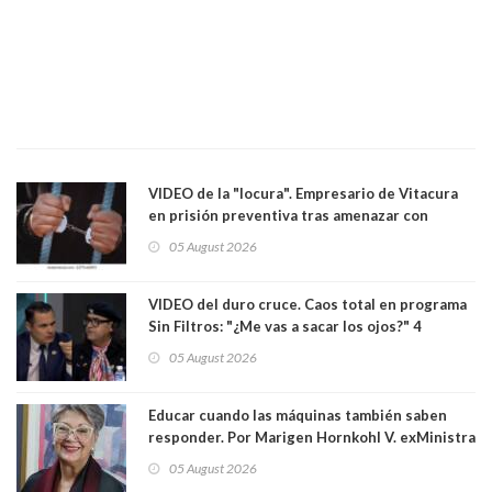
VIDEO de la "locura". Empresario de Vitacura
en prisión preventiva tras amenazar con
pistola a siete niños que jugaban al "ring raja".
05 August 2026
Los persiguió en potente camioneta
VIDEO del duro cruce. Caos total en programa
Sin Filtros: "¿Me vas a sacar los ojos?" 4
panelistas abandonan set por estar invitado
05 August 2026
excarabinero que dejó ciego a Gustavo Gatica:
Lo trataron de "carnicero Crespo"
Educar cuando las máquinas también saben
responder. Por Marigen Hornkohl V. exMinistra
05 August 2026