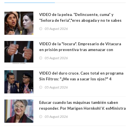
VIDEO de la pelea. “Delincuente, cuma” y
“Señora de feria”,"eres abogada y no te sabes
las leyes": el feo y duro fuego cruzado entre
05 August 2026
senadoras Camila Flores y Fabiola Campillai en
el Senado
VIDEO de la "locura". Empresario de Vitacura
en prisión preventiva tras amenazar con
pistola a siete niños que jugaban al "ring raja".
05 August 2026
Los persiguió en potente camioneta
VIDEO del duro cruce. Caos total en programa
Sin Filtros: "¿Me vas a sacar los ojos?" 4
panelistas abandonan set por estar invitado
05 August 2026
excarabinero que dejó ciego a Gustavo Gatica:
Lo trataron de "carnicero Crespo"
Educar cuando las máquinas también saben
responder. Por Marigen Hornkohl V. exMinistra
05 August 2026