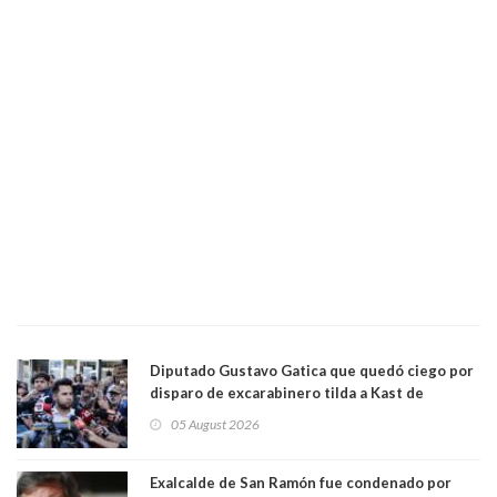
Diputado Gustavo Gatica que quedó ciego por
disparo de excarabinero tilda a Kast de
"activista de ultraderecha" tras celebrar
05 August 2026
absolución del exuniformado. Presidente DC
también criticó al mandatario
Exalcalde de San Ramón fue condenado por