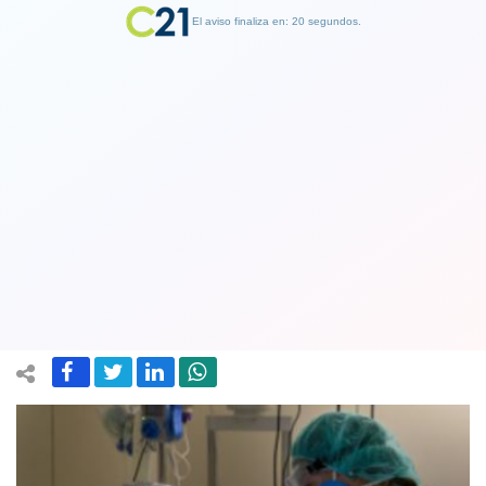
El aviso finaliza en: 19 segundos.
Finalizar Publicidad
Rehabilitación de enfermedades
graves por el COVID serán cubiertas
por el GES
30 September 2022