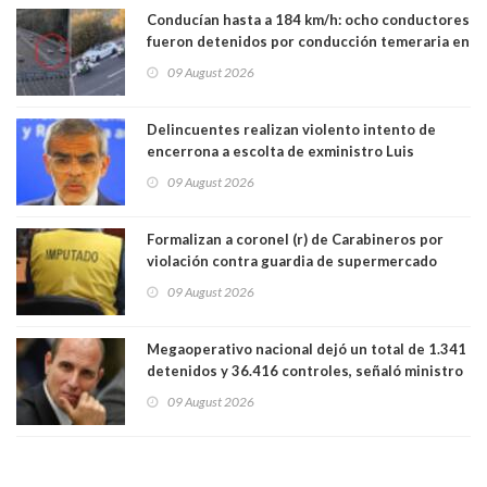
Conducían hasta a 184 km/h: ocho conductores
fueron detenidos por conducción temeraria en
la comuna de Vitacura
09 August 2026
Delincuentes realizan violento intento de
encerrona a escolta de exministro Luis
Cordero en Vitacura. Persecución terminó en
09 August 2026
Lo Espejo
Formalizan a coronel (r) de Carabineros por
violación contra guardia de supermercado
09 August 2026
Megaoperativo nacional dejó un total de 1.341
detenidos y 36.416 controles, señaló ministro
de Seguridad
09 August 2026