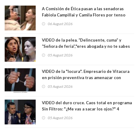
A Comisión de Ética pasan a las senadoras
Fabiola Campillai y Camila Flores por tenso
enfrentamiento entre ambas parlamentarias
06 August 2026
VIDEO de la pelea. “Delincuente, cuma” y
“Señora de feria”,"eres abogada y no te sabes
las leyes": el feo y duro fuego cruzado entre
05 August 2026
senadoras Camila Flores y Fabiola Campillai en
el Senado
VIDEO de la "locura". Empresario de Vitacura
en prisión preventiva tras amenazar con
pistola a siete niños que jugaban al "ring raja".
05 August 2026
Los persiguió en potente camioneta
VIDEO del duro cruce. Caos total en programa
Sin Filtros: "¿Me vas a sacar los ojos?" 4
panelistas abandonan set por estar invitado
05 August 2026
excarabinero que dejó ciego a Gustavo Gatica:
Lo trataron de "carnicero Crespo"