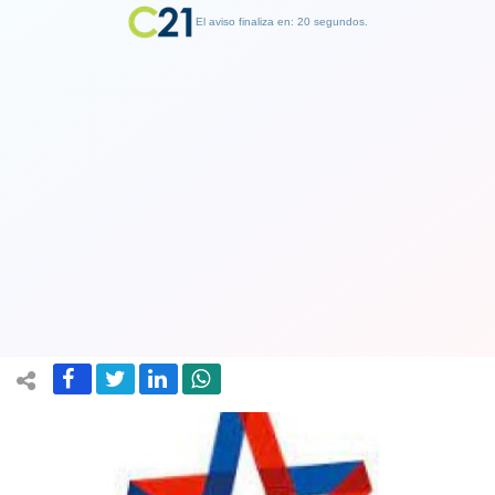
El aviso finaliza en: 19 segundos.
Finalizar Publicidad
Renovación Nacional anunció que
votará A favor en plebiscito: “Es una
Constitución razonable”
26 October 2023