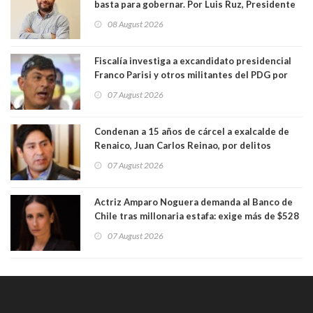
basta para gobernar. Por Luis Ruz, Presidente
Centro Democracia y Comunidad (CDC)
08 August 2026
Fiscalía investiga a excandidato presidencial
Franco Parisi y otros militantes del PDG por
presunto lavado de activos y fraude
07 August 2026
Condenan a 15 años de cárcel a exalcalde de
Renaico, Juan Carlos Reinao, por delitos
sexuales y aborto
07 August 2026
Actriz Amparo Noguera demanda al Banco de
Chile tras millonaria estafa: exige más de $528
millones
07 August 2026