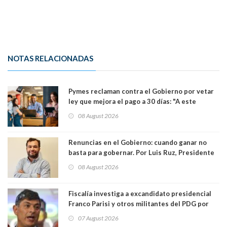
NOTAS RELACIONADAS
Pymes reclaman contra el Gobierno por vetar
ley que mejora el pago a 30 días: "A este
gobierno no le interesan las pequeñas y
08 August 2026
medianas empresas"
Renuncias en el Gobierno: cuando ganar no
basta para gobernar. Por Luis Ruz, Presidente
Centro Democracia y Comunidad (CDC)
08 August 2026
Fiscalía investiga a excandidato presidencial
Franco Parisi y otros militantes del PDG por
presunto lavado de activos y fraude
07 August 2026