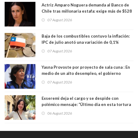
Actriz Amparo Noguera demanda al Banco de
Chile tras millonaria estafa: exige más de $528
millones
07 August 2026
Baja de los combustibles contuvo la inflación:
IPC de julio anotó una variación de 0,1%
07 August 2026
Yasna Provoste por proyecto de sala cuna : En
medio de un alto desempleo, el gobierno
insiste en debilitar el Seguro de Cesantía
07 August 2026
Exseremi deja el cargo y se despide con
polémico mensaje: “Último día en esta tortura
llamada ser seremi de Kast”
06 August 2026