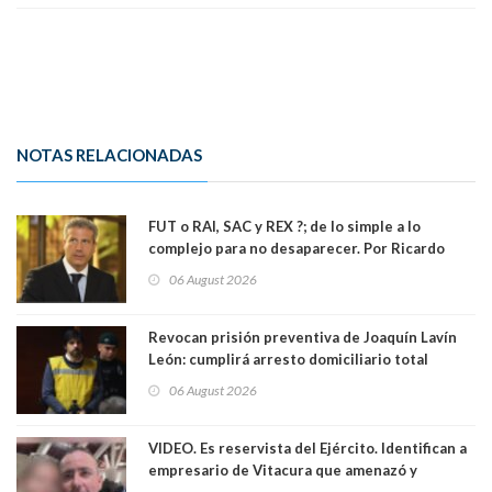
NOTAS RELACIONADAS
FUT o RAI, SAC y REX ?; de lo simple a lo
complejo para no desaparecer. Por Ricardo
Rincón. Abogado
06 August 2026
Revocan prisión preventiva de Joaquín Lavín
León: cumplirá arresto domiciliario total
06 August 2026
VIDEO. Es reservista del Ejército. Identifican a
empresario de Vitacura que amenazó y
secuestró por una hora a 7 niños que jugaban