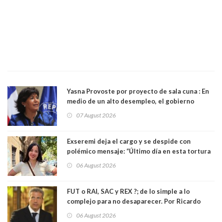
Yasna Provoste por proyecto de sala cuna : En
medio de un alto desempleo, el gobierno
insiste en debilitar el Seguro de Cesantía
07 August 2026
Exseremi deja el cargo y se despide con
polémico mensaje: “Último día en esta tortura
llamada ser seremi de Kast”
06 August 2026
FUT o RAI, SAC y REX ?; de lo simple a lo
complejo para no desaparecer. Por Ricardo
Rincón. Abogado
06 August 2026