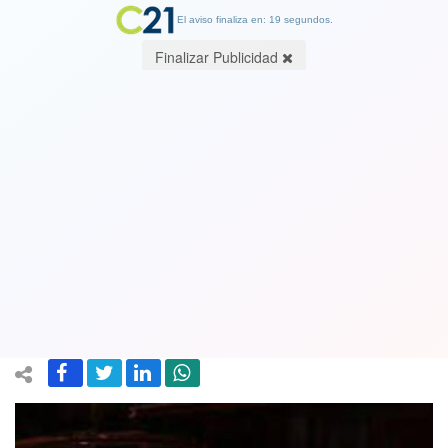
El aviso finaliza en: 19 segundos.
Finalizar Publicidad
Roban auto Lamborghini a plena luz
del día en Colina: Está avaluado en 150
millones y delincuentes abandonaron
un BMW que también era robado
10 October 2023