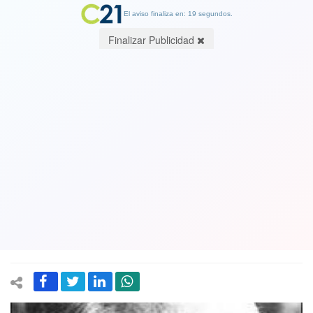
El aviso finaliza en: 19 segundos.
Finalizar Publicidad
Se hizo justicia después de 43 años:
Cuatro "valientes soldados" presos en
Punta Peuco culpables de crimen de
diplomático chileno-español Carmelo
Soria
13 March 2019