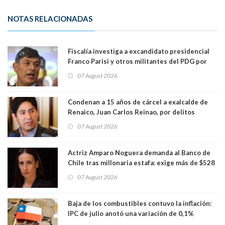
NOTAS RELACIONADAS
Fiscalía investiga a excandidato presidencial
Franco Parisi y otros militantes del PDG por
presunto lavado de activos y fraude
07 August 2026
Condenan a 15 años de cárcel a exalcalde de
Renaico, Juan Carlos Reinao, por delitos
sexuales y aborto
07 August 2026
Actriz Amparo Noguera demanda al Banco de
Chile tras millonaria estafa: exige más de $528
millones
07 August 2026
Baja de los combustibles contuvo la inflación:
IPC de julio anotó una variación de 0,1%