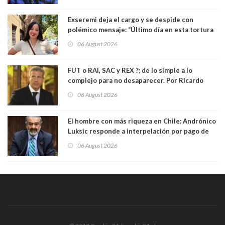
Exseremi deja el cargo y se despide con
polémico mensaje: “Último día en esta tortura
llamada ser seremi de Kast”
06 August 2026
FUT o RAI, SAC y REX ?; de lo simple a lo
complejo para no desaparecer. Por Ricardo
Rincón. Abogado
06 August 2026
El hombre con más riqueza en Chile: Andrónico
Luksic responde a interpelación por pago de
contribuciones: “Voy a seguir pagando hasta el
06 August 2026
día que me muera”