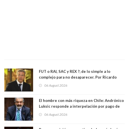
FUT o RAI, SAC y REX ?; de lo simple a lo
complejo para no desaparecer. Por Ricardo
Rincón. Abogado
06 August 2026
El hombre con más riqueza en Chile: Andrónico
Luksic responde a interpelación por pago de
contribuciones: “Voy a seguir pagando hasta el
06 August 2026
día que me muera”