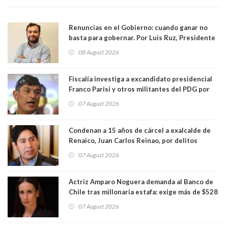
Renuncias en el Gobierno: cuando ganar no
basta para gobernar. Por Luis Ruz, Presidente
Centro Democracia y Comunidad (CDC)
08 August 2026
Fiscalía investiga a excandidato presidencial
Franco Parisi y otros militantes del PDG por
presunto lavado de activos y fraude
07 August 2026
Condenan a 15 años de cárcel a exalcalde de
Renaico, Juan Carlos Reinao, por delitos
sexuales y aborto
07 August 2026
Actriz Amparo Noguera demanda al Banco de
Chile tras millonaria estafa: exige más de $528
millones
07 August 2026