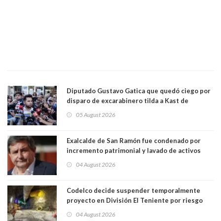
Diputado Gustavo Gatica que quedó ciego por
disparo de excarabinero tilda a Kast de
"activista de ultraderecha" tras celebrar
05 August 2026
absolución del exuniformado. Presidente DC
también criticó al mandatario
Exalcalde de San Ramón fue condenado por
incremento patrimonial y lavado de activos
04 August 2026
Codelco decide suspender temporalmente
proyecto en División El Teniente por riesgo
sísmico emergente:
04 August 2026