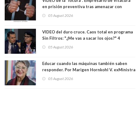
VIDEO de la "locura". Empresario de Vitacura
en prisión preventiva tras amenazar con
pistola a siete niños que jugaban al "ring raja".
05 August 2026
Los persiguió en potente camioneta
VIDEO del duro cruce. Caos total en programa
Sin Filtros: "¿Me vas a sacar los ojos?" 4
panelistas abandonan set por estar invitado
05 August 2026
excarabinero que dejó ciego a Gustavo Gatica:
Lo trataron de "carnicero Crespo"
Educar cuando las máquinas también saben
responder. Por Marigen Hornkohl V. exMinistra
05 August 2026