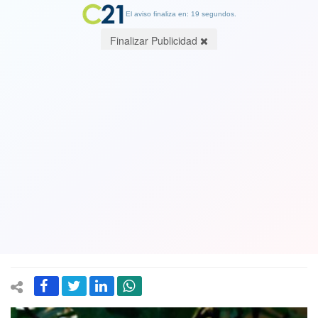
El aviso finaliza en: 19 segundos.
Finalizar Publicidad
Senador Fidel Espinoza ingresó al país
desde Perú con ropa deportiva
falsificada: Adidas y Puma se
querellaron. "No los usé con objetivos
comerciales" dijo
19 June 2025