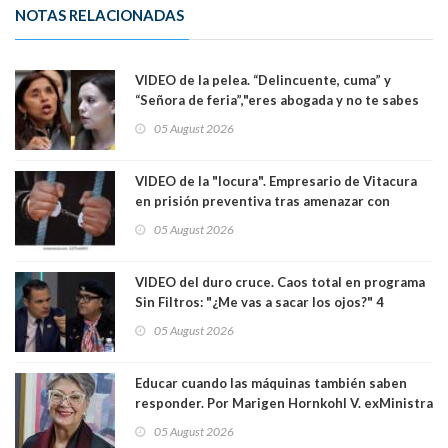
NOTAS RELACIONADAS
VIDEO de la pelea. “Delincuente, cuma” y
“Señora de feria”,"eres abogada y no te sabes
las leyes": el feo y duro fuego cruzado entre
05 August 2026
senadoras Camila Flores y Fabiola Campillai en
el Senado
VIDEO de la "locura". Empresario de Vitacura
en prisión preventiva tras amenazar con
pistola a siete niños que jugaban al "ring raja".
05 August 2026
Los persiguió en potente camioneta
VIDEO del duro cruce. Caos total en programa
Sin Filtros: "¿Me vas a sacar los ojos?" 4
panelistas abandonan set por estar invitado
05 August 2026
excarabinero que dejó ciego a Gustavo Gatica:
Lo trataron de "carnicero Crespo"
Educar cuando las máquinas también saben
responder. Por Marigen Hornkohl V. exMinistra
05 August 2026