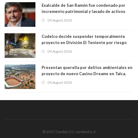
Exalcalde de San Ramón fue condenado por
incremento patrimonial y lavado de activos
04 August 2026
Codelco decide suspender temporalmente
proyecto en División El Teniente por riesgo
sísmico emergente:
04 August 2026
Presentan querella por delitos ambientales en
proyecto de nuevo Casino Dreams en Talca.
Está siendo construído sobre Humedal Urbano
04 August 2026
y en zona inundable
© 2017 Cambio 21 / cambio21.cl