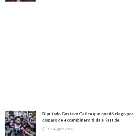
Diputado Gustavo Gatica que quedó ciego por
disparo de excarabinero tilda a Kast de
"activista de ultraderecha" tras celebrar
05 August 2026
absolución del exuniformado. Presidente DC
también criticó al mandatario