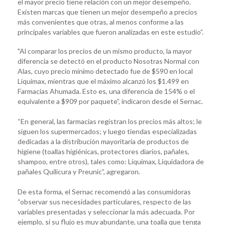
el mayor precio tiene relación con un mejor desempeño.
Existen marcas que tienen un mejor desempeño a precios
más convenientes que otras, al menos conforme a las
principales variables que fueron analizadas en este estudio”.
"Al comparar los precios de un mismo producto, la mayor
diferencia se detectó en el producto Nosotras Normal con
Alas, cuyo precio mínimo detectado fue de $590 en local
Liquimax, mientras que el máximo alcanzó los $1.499 en
Farmacias Ahumada. Esto es, una diferencia de 154% o el
equivalente a $909 por paquete”, indicaron desde el Sernac.
“En general, las farmacias registran los precios más altos; le
siguen los supermercados; y luego tiendas especializadas
dedicadas a la distribución mayoritaria de productos de
higiene (toallas higiénicas, protectores diarios, pañales,
shampoo, entre otros), tales como: Liquimax, Liquidadora de
pañales Quilicura y Preunic”, agregaron.
De esta forma, el Sernac recomendó a las consumidoras
“observar sus necesidades particulares, respecto de las
variables presentadas y seleccionar la más adecuada. Por
ejemplo, si su flujo es muy abundante, una toalla que tenga