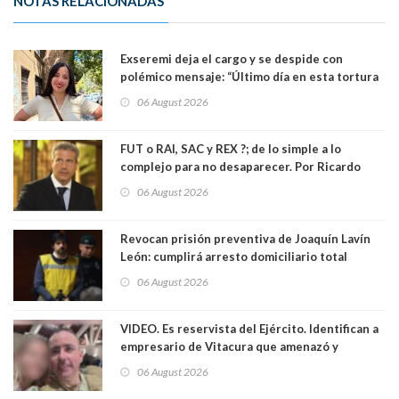
NOTAS RELACIONADAS
Exseremi deja el cargo y se despide con
polémico mensaje: “Último día en esta tortura
llamada ser seremi de Kast”
06 August 2026
FUT o RAI, SAC y REX ?; de lo simple a lo
complejo para no desaparecer. Por Ricardo
Rincón. Abogado
06 August 2026
Revocan prisión preventiva de Joaquín Lavín
León: cumplirá arresto domiciliario total
06 August 2026
VIDEO. Es reservista del Ejército. Identifican a
empresario de Vitacura que amenazó y
secuestró por una hora a 7 niños que jugaban
06 August 2026
al "ring raja". Se trata de Andrés Arrieta y la