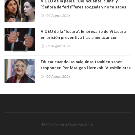
VIDEO de la pelea. “Delincuente, cuma” y
“Señora de feria”,"eres abogada y no te sabes
las leyes": el feo y duro fuego cruzado entre
05 August 2026
senadoras Camila Flores y Fabiola Campillai en
el Senado
VIDEO de la "locura". Empresario de Vitacura
en prisión preventiva tras amenazar con
pistola a siete niños que jugaban al "ring raja".
05 August 2026
Los persiguió en potente camioneta
Educar cuando las máquinas también saben
responder. Por Marigen Hornkohl V. exMinistra
05 August 2026
© 2017 Cambio 21 / cambio21.cl