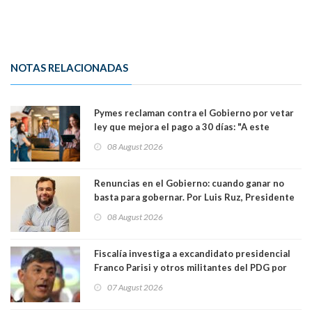
NOTAS RELACIONADAS
Pymes reclaman contra el Gobierno por vetar
ley que mejora el pago a 30 días: "A este
gobierno no le interesan las pequeñas y
08 August 2026
medianas empresas"
Renuncias en el Gobierno: cuando ganar no
basta para gobernar. Por Luis Ruz, Presidente
Centro Democracia y Comunidad (CDC)
08 August 2026
Fiscalía investiga a excandidato presidencial
Franco Parisi y otros militantes del PDG por
presunto lavado de activos y fraude
07 August 2026