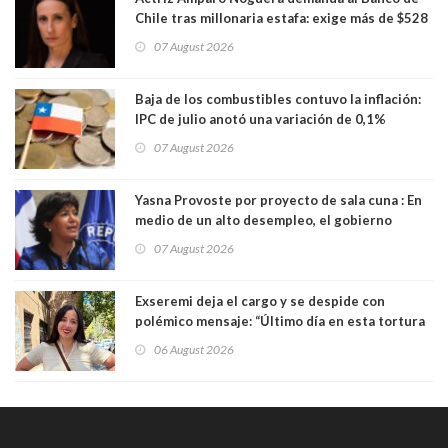
Chile tras millonaria estafa: exige más de $528
millones
07 August 2026
Baja de los combustibles contuvo la inflación:
IPC de julio anotó una variación de 0,1%
07 August 2026
Yasna Provoste por proyecto de sala cuna : En
medio de un alto desempleo, el gobierno
insiste en debilitar el Seguro de Cesantía
07 August 2026
Exseremi deja el cargo y se despide con
polémico mensaje: “Último día en esta tortura
llamada ser seremi de Kast”
06 August 2026