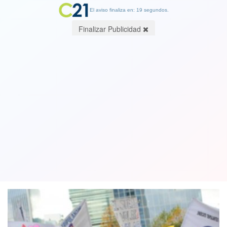
El aviso finaliza en: 19 segundos.
Finalizar Publicidad
Sigue la huelga: Sindicato de Lan
Express rechaza propuesta de Latam
con 91,4% de apoyo
21 April 2018