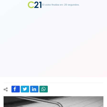
El aviso finaliza en: 19 segundos.
Finalizar Publicidad
Sismo de mediana intensidad con
epicentro cerca de Farellones y la
frontera con Argentina, se percibe en
la zona central del país
18 June 2022