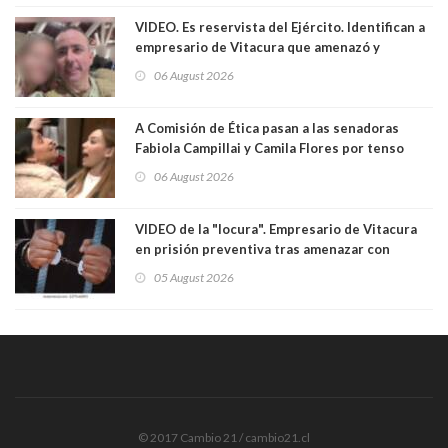
VIDEO. Es reservista del Ejército. Identifican a
empresario de Vitacura que amenazó y
secuestró por una hora a 7 niños que jugaban
06 August 2026
al "ring raja". Se trata de Andrés Arrieta y la
empresa donde era gerente lo suspendió
A Comisión de Ética pasan a las senadoras
Fabiola Campillai y Camila Flores por tenso
enfrentamiento entre ambas parlamentarias
06 August 2026
VIDEO de la "locura". Empresario de Vitacura
en prisión preventiva tras amenazar con
pistola a siete niños que jugaban al "ring raja".
05 August 2026
Los persiguió en potente camioneta
© 2017 Cambio 21 / cambio21.cl