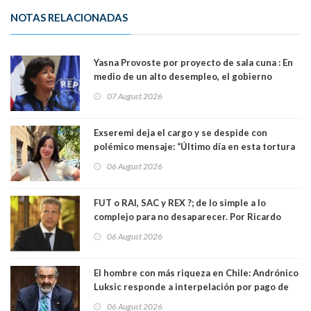
NOTAS RELACIONADAS
Yasna Provoste por proyecto de sala cuna : En
medio de un alto desempleo, el gobierno
insiste en debilitar el Seguro de Cesantía
07 August 2026
Exseremi deja el cargo y se despide con
polémico mensaje: “Último día en esta tortura
llamada ser seremi de Kast”
06 August 2026
FUT o RAI, SAC y REX ?; de lo simple a lo
complejo para no desaparecer. Por Ricardo
Rincón. Abogado
06 August 2026
El hombre con más riqueza en Chile: Andrónico
Luksic responde a interpelación por pago de
contribuciones: “Voy a seguir pagando hasta el
06 August 2026