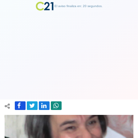
El aviso finaliza en: 19 segundos.
Finalizar Publicidad
Sol Serrano es la primera mujer en
obtener el Premio Nacional de
Historia
27 August 2018