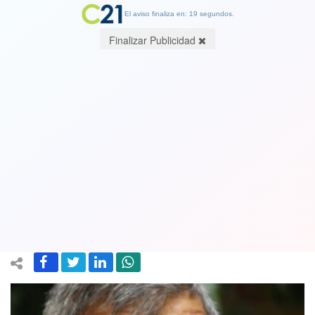
El aviso finaliza en: 19 segundos.
Finalizar Publicidad
Subsecretario Cordero llamó a discutir
en base a "datos" por regularización
de migrantes: "Los sicarios de la mafia
no se empadronan"
16 December 2024