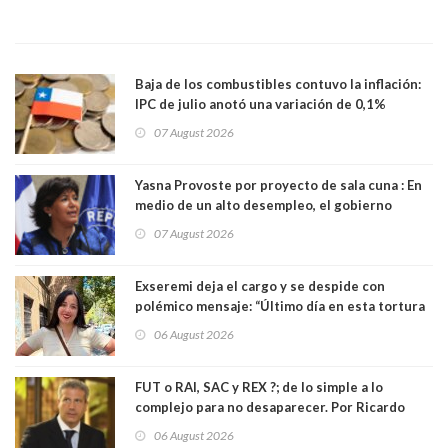
Baja de los combustibles contuvo la inflación:
IPC de julio anotó una variación de 0,1%
07 August 2026
Yasna Provoste por proyecto de sala cuna : En
medio de un alto desempleo, el gobierno
insiste en debilitar el Seguro de Cesantía
07 August 2026
Exseremi deja el cargo y se despide con
polémico mensaje: “Último día en esta tortura
llamada ser seremi de Kast”
06 August 2026
FUT o RAI, SAC y REX ?; de lo simple a lo
complejo para no desaparecer. Por Ricardo
Rincón. Abogado
06 August 2026