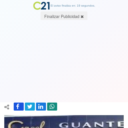
El aviso finaliza en: 19 segundos.
Finalizar Publicidad
¿Tiempos Mejores? Otro golpe a la
industria nacional: Guante y Gacel
cierran su fábrica en San Miguel y
despiden a cerca de 300 trabajadores
11 March 2019