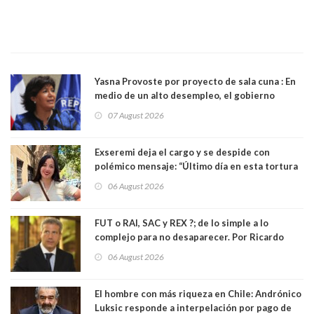
Yasna Provoste por proyecto de sala cuna : En
medio de un alto desempleo, el gobierno
insiste en debilitar el Seguro de Cesantía
07 August 2026
Exseremi deja el cargo y se despide con
polémico mensaje: “Último día en esta tortura
llamada ser seremi de Kast”
06 August 2026
FUT o RAI, SAC y REX ?; de lo simple a lo
complejo para no desaparecer. Por Ricardo
Rincón. Abogado
06 August 2026
El hombre con más riqueza en Chile: Andrónico
Luksic responde a interpelación por pago de