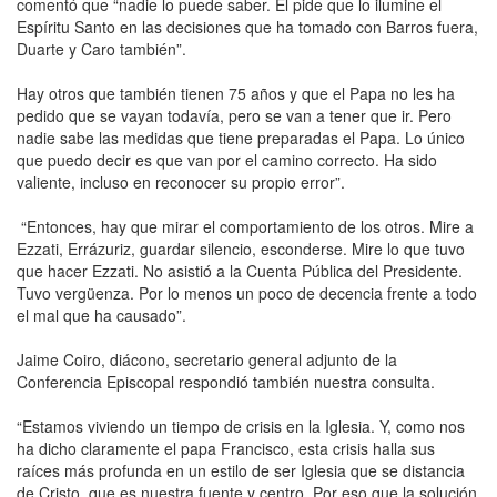
comentó que “nadie lo puede saber. El pide que lo ilumine el
Espíritu Santo en las decisiones que ha tomado con Barros fuera,
Duarte y Caro también”.
Hay otros que también tienen 75 años y que el Papa no les ha
pedido que se vayan todavía, pero se van a tener que ir. Pero
nadie sabe las medidas que tiene preparadas el Papa. Lo único
que puedo decir es que van por el camino correcto. Ha sido
valiente, incluso en reconocer su propio error”.
“Entonces, hay que mirar el comportamiento de los otros. Mire a
Ezzati, Errázuriz, guardar silencio, esconderse. Mire lo que tuvo
que hacer Ezzati. No asistió a la Cuenta Pública del Presidente.
Tuvo vergüenza. Por lo menos un poco de decencia frente a todo
el mal que ha causado”.
Jaime Coiro, diácono, secretario general adjunto de la
Conferencia Episcopal respondió también nuestra consulta.
“Estamos viviendo un tiempo de crisis en la Iglesia. Y, como nos
ha dicho claramente el papa Francisco, esta crisis halla sus
raíces más profunda en un estilo de ser Iglesia que se distancia
de Cristo, que es nuestra fuente y centro. Por eso que la solución