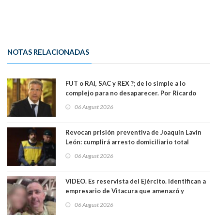
NOTAS RELACIONADAS
FUT o RAI, SAC y REX ?; de lo simple a lo
complejo para no desaparecer. Por Ricardo
Rincón. Abogado
06 August 2026
Revocan prisión preventiva de Joaquín Lavín
León: cumplirá arresto domiciliario total
06 August 2026
VIDEO. Es reservista del Ejército. Identifican a
empresario de Vitacura que amenazó y
secuestró por una hora a 7 niños que jugaban
06 August 2026
al "ring raja". Se trata de Andrés Arrieta y la