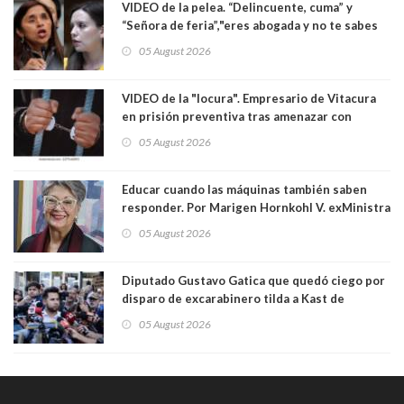
VIDEO de la pelea. “Delincuente, cuma” y
“Señora de feria”,"eres abogada y no te sabes
las leyes": el feo y duro fuego cruzado entre
05 August 2026
senadoras Camila Flores y Fabiola Campillai en
el Senado
VIDEO de la "locura". Empresario de Vitacura
en prisión preventiva tras amenazar con
pistola a siete niños que jugaban al "ring raja".
05 August 2026
Los persiguió en potente camioneta
Educar cuando las máquinas también saben
responder. Por Marigen Hornkohl V. exMinistra
05 August 2026
Diputado Gustavo Gatica que quedó ciego por
disparo de excarabinero tilda a Kast de
"activista de ultraderecha" tras celebrar
05 August 2026
absolución del exuniformado. Presidente DC
también criticó al mandatario