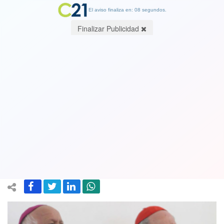
El aviso finaliza en: 08 segundos.
Finalizar Publicidad
Todos los Obispos sabían lo que
pasaba: Errázuriz, Ezzati, Medina, Silva
y otros que se escondieron y callaron
ante los abusos sexuales
12 June 2018