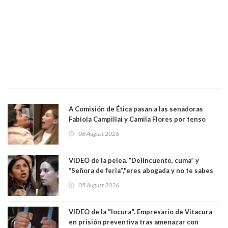
A Comisión de Ética pasan a las senadoras
Fabiola Campillai y Camila Flores por tenso
enfrentamiento entre ambas parlamentarias
06 August 2026
VIDEO de la pelea. “Delincuente, cuma” y
“Señora de feria”,"eres abogada y no te sabes
las leyes": el feo y duro fuego cruzado entre
05 August 2026
senadoras Camila Flores y Fabiola Campillai en
el Senado
VIDEO de la "locura". Empresario de Vitacura
en prisión preventiva tras amenazar con