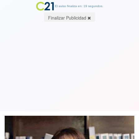
El aviso finaliza en: 19 segundos.
Finalizar Publicidad
Tranvía en sector oriente: Ministra
Hutt: "Le veo pocas posibilidades
francamente"
29 August 2018