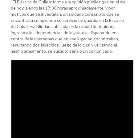
“El Ejército de Chile informa a la opinión pública que en el día
de hoy, siendo las 17:30 horas aproximadamente, y por
motivos que se investigan, un soldado conscripto que se
encontraba cumpliendo su servicio de guardia en la Escuela
de Caballería Blindada ubicada en la ciudad de Iquique,
ingresó a las dependencias de la guardia, disparando en
contra de las personas que en ese lugar se encontraban,
resultando dos fallecidos, luego de lo cual y utilizando el
mismo armamento, se suicidó”, señaló un comunicado.