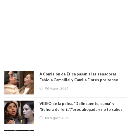
A Comisión de Ética pasan a las senadoras
Fabiola Campillai y Camila Flores por tenso
enfrentamiento entre ambas parlamentarias
06 August 2026
VIDEO de la pelea. “Delincuente, cuma” y
“Señora de feria”,"eres abogada y no te sabes
las leyes": el feo y duro fuego cruzado entre
05 August 2026
senadoras Camila Flores y Fabiola Campillai en
el Senado