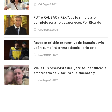
llamada ser seremi de Kast”
06 August 2026
FUT o RAI, SAC y REX ?; de lo simple a lo
complejo para no desaparecer. Por Ricardo
Rincón. Abogado
06 August 2026
Revocan prisión preventiva de Joaquín Lavín
León: cumplirá arresto domiciliario total
06 August 2026
VIDEO. Es reservista del Ejército. Identifican a
empresario de Vitacura que amenazó y
secuestró por una hora a 7 niños que jugaban
06 August 2026
al "ring raja". Se trata de Andrés Arrieta y la
empresa donde era gerente lo suspendió