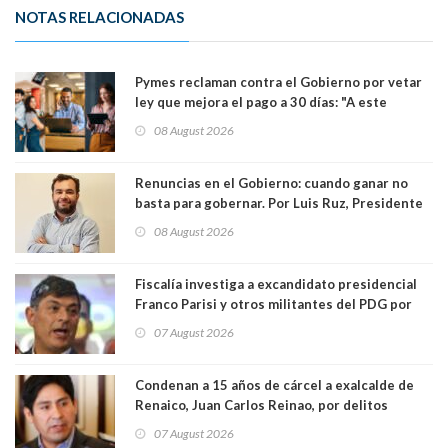
NOTAS RELACIONADAS
Pymes reclaman contra el Gobierno por vetar
ley que mejora el pago a 30 días: "A este
gobierno no le interesan las pequeñas y
08 August 2026
medianas empresas"
Renuncias en el Gobierno: cuando ganar no
basta para gobernar. Por Luis Ruz, Presidente
Centro Democracia y Comunidad (CDC)
08 August 2026
Fiscalía investiga a excandidato presidencial
Franco Parisi y otros militantes del PDG por
presunto lavado de activos y fraude
07 August 2026
Condenan a 15 años de cárcel a exalcalde de
Renaico, Juan Carlos Reinao, por delitos
sexuales y aborto
07 August 2026