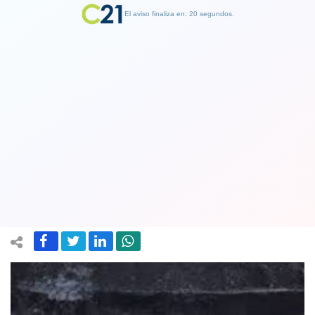
El aviso finaliza en: 19 segundos.
Finalizar Publicidad
Tribunal Ambiental rechaza permiso
para tronaduras en la Mina Invierno en
isla Riesco de Magallanes
21 August 2019