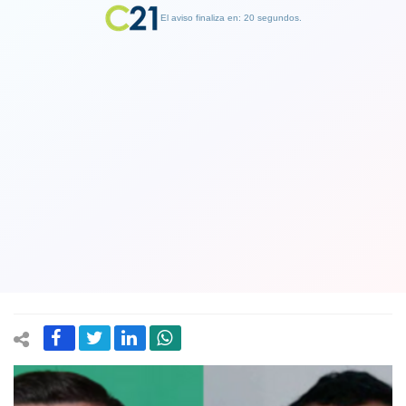
El aviso finaliza en: 19 segundos.
Finalizar Publicidad
Tribunal condenó a delincuente
venezolano por el asesinato del
carabinero Alex Salazar en
Concepción en 2023
17 March 2025