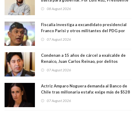
Centro Democracia y Comunidad (CDC)
08 August 2026
Fiscalía investiga a excandidato presidencial
Franco Parisi y otros militantes del PDG por
presunto lavado de activos y fraude
07 August 2026
Condenan a 15 años de cárcel a exalcalde de
Renaico, Juan Carlos Reinao, por delitos
sexuales y aborto
07 August 2026
Actriz Amparo Noguera demanda al Banco de
Chile tras millonaria estafa: exige más de $528
millones
07 August 2026