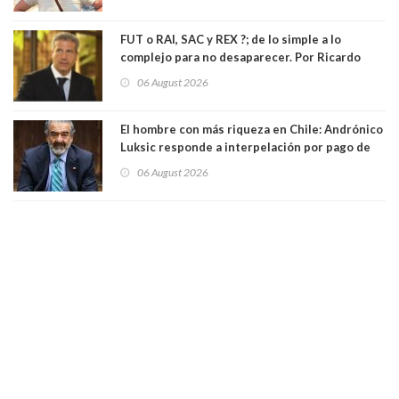
FUT o RAI, SAC y REX ?; de lo simple a lo
complejo para no desaparecer. Por Ricardo
Rincón. Abogado
06 August 2026
El hombre con más riqueza en Chile: Andrónico
Luksic responde a interpelación por pago de
contribuciones: “Voy a seguir pagando hasta el
06 August 2026
día que me muera”