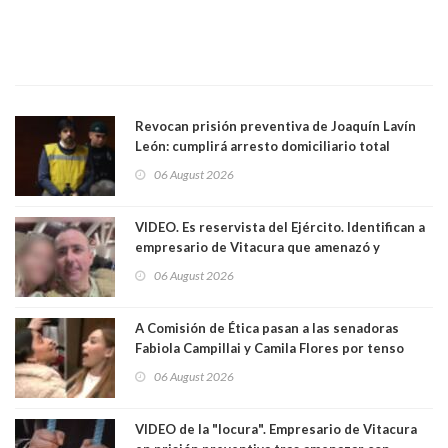
Revocan prisión preventiva de Joaquín Lavín
León: cumplirá arresto domiciliario total
06 August 2026
VIDEO. Es reservista del Ejército. Identifican a
empresario de Vitacura que amenazó y
secuestró por una hora a 7 niños que jugaban
06 August 2026
al "ring raja". Se trata de Andrés Arrieta y la
empresa donde era gerente lo suspendió
A Comisión de Ética pasan a las senadoras
Fabiola Campillai y Camila Flores por tenso
enfrentamiento entre ambas parlamentarias
06 August 2026
VIDEO de la "locura". Empresario de Vitacura