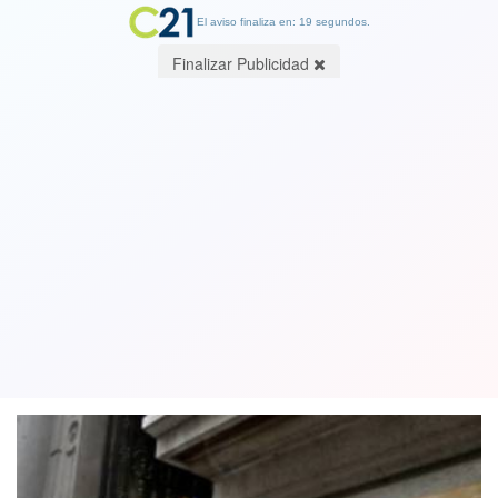
El aviso finaliza en: 19 segundos.
Finalizar Publicidad
Tribunal Constitucional confirma fallo
que "salva" de investigación al
exgeneral (r) Humberto Oviedo
05 July 2019