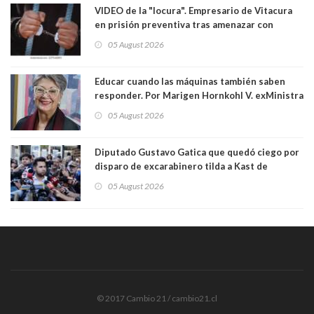
VIDEO de la "locura". Empresario de Vitacura
en prisión preventiva tras amenazar con
pistola a siete niños que jugaban al "ring raja".
05 August 2026
Los persiguió en potente camioneta
Educar cuando las máquinas también saben
responder. Por Marigen Hornkohl V. exMinistra
05 August 2026
Diputado Gustavo Gatica que quedó ciego por
disparo de excarabinero tilda a Kast de
"activista de ultraderecha" tras celebrar
05 August 2026
absolución del exuniformado. Presidente DC
también criticó al mandatario
© 2017 Cambio 21 / cambio21.cl