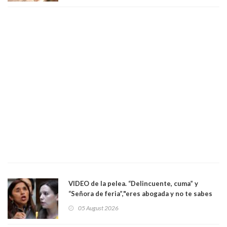
VIDEO de la pelea. “Delincuente, cuma” y
“Señora de feria”,"eres abogada y no te sabes
las leyes": el feo y duro fuego cruzado entre
05 August 2026
senadoras Camila Flores y Fabiola Campillai en
el Senado