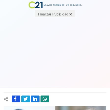
El aviso finaliza en: 19 segundos.
Finalizar Publicidad
Tribunal declara inadmisible querella
de alcalde Desbordes contra
exalcaldesa Hassler por fondas
realizadas en el Parque O’Higgins el
2024
07 February 2025