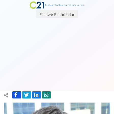
El aviso finaliza en: 19 segundos.
Finalizar Publicidad
UDI respaldó a candidato a
gobernador por Los Ríos Omar Sabat.
Fue formalizado por conducir bajo los
efectos del alcohol
25 September 2024