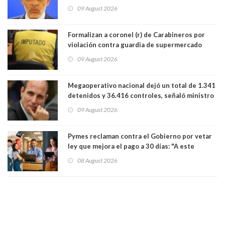
Cordero en Vitacura. Persecución terminó en
09 August 2026
Lo Espejo
Formalizan a coronel (r) de Carabineros por
violación contra guardia de supermercado
09 August 2026
Megaoperativo nacional dejó un total de 1.341
detenidos y 36.416 controles, señaló ministro
de Seguridad
09 August 2026
Pymes reclaman contra el Gobierno por vetar
ley que mejora el pago a 30 días: "A este
gobierno no le interesan las pequeñas y
08 August 2026
medianas empresas"