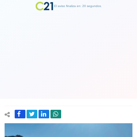
El aviso finaliza en: 19 segundos.
Finalizar Publicidad
Un chileno falleció tras fatal accidente
en Bolivia a 300 kilómetros de la
frontera: Hay otros nacionales heridos
y en total hay 22 muertos
21 July 2024