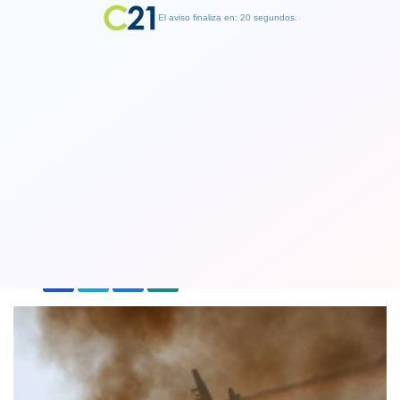
El aviso finaliza en: 19 segundos.
Finalizar Publicidad
Un total de 11 incendios forestales se
mantienen activos en el país
05 February 2018