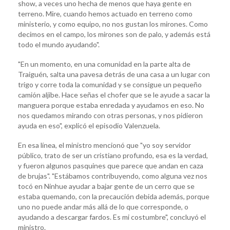
show, a veces uno hecha de menos que haya gente en
terreno. Mire, cuando hemos actuado en terreno como
ministerio, y como equipo, no nos gustan los mirones. Como
decimos en el campo, los mirones son de palo, y además está
todo el mundo ayudando".
"En un momento, en una comunidad en la parte alta de
Traiguén, salta una pavesa detrás de una casa a un lugar con
trigo y corre toda la comunidad y se consigue un pequeño
camión aljibe. Hace señas el chofer que se le ayude a sacar la
manguera porque estaba enredada y ayudamos en eso. No
nos quedamos mirando con otras personas, y nos pidieron
ayuda en eso", explicó el episodio Valenzuela.
En esa línea, el ministro mencionó que "yo soy servidor
público, trato de ser un cristiano profundo, esa es la verdad,
y fueron algunos pasquines que parece que andan en caza
de brujas". "Estábamos contribuyendo, como alguna vez nos
tocó en Ninhue ayudar a bajar gente de un cerro que se
estaba quemando, con la precaución debida además, porque
uno no puede andar más allá de lo que corresponde, o
ayudando a descargar fardos. Es mi costumbre", concluyó el
ministro.