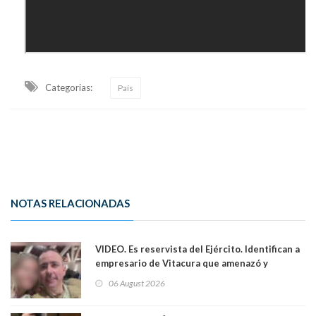
Categorias:
País
NOTAS RELACIONADAS
VIDEO. Es reservista del Ejército. Identifican a
empresario de Vitacura que amenazó y
secuestró por una hora a 7 niños que jugaban
06 August 2026
al "ring raja". Se trata de Andrés Arrieta y la
empresa donde era gerente lo suspendió