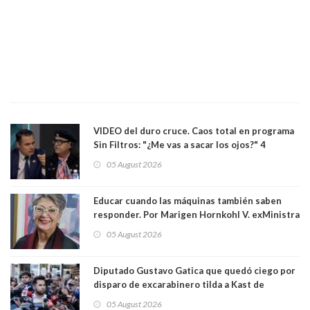
VIDEO del duro cruce. Caos total en programa
Sin Filtros: "¿Me vas a sacar los ojos?" 4
panelistas abandonan set por estar invitado
05 August 2026
excarabinero que dejó ciego a Gustavo Gatica:
Lo trataron de "carnicero Crespo"
Educar cuando las máquinas también saben
responder. Por Marigen Hornkohl V. exMinistra
05 August 2026
Diputado Gustavo Gatica que quedó ciego por
disparo de excarabinero tilda a Kast de
"activista de ultraderecha" tras celebrar
05 August 2026