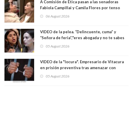
A Comisión de Ética pasan a las senadoras
Fabiola Campillai y Camila Flores por tenso
enfrentamiento entre ambas parlamentarias
06 August 2026
VIDEO de la pelea. “Delincuente, cuma” y
“Señora de feria”,"eres abogada y no te sabes
las leyes": el feo y duro fuego cruzado entre
05 August 2026
senadoras Camila Flores y Fabiola Campillai en
el Senado
VIDEO de la "locura". Empresario de Vitacura
en prisión preventiva tras amenazar con
pistola a siete niños que jugaban al "ring raja".
05 August 2026
Los persiguió en potente camioneta