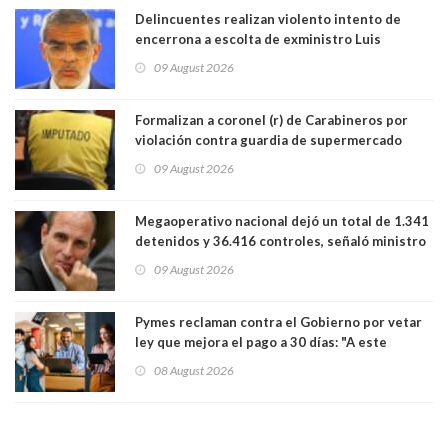
Delincuentes realizan violento intento de
encerrona a escolta de exministro Luis
Cordero en Vitacura. Persecución terminó en
09 August 2026
Lo Espejo
Formalizan a coronel (r) de Carabineros por
violación contra guardia de supermercado
09 August 2026
Megaoperativo nacional dejó un total de 1.341
detenidos y 36.416 controles, señaló ministro
de Seguridad
09 August 2026
Pymes reclaman contra el Gobierno por vetar
ley que mejora el pago a 30 días: "A este
gobierno no le interesan las pequeñas y
08 August 2026
medianas empresas"