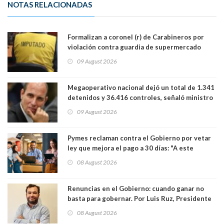
NOTAS RELACIONADAS
Formalizan a coronel (r) de Carabineros por
violación contra guardia de supermercado
09 August 2026
Megaoperativo nacional dejó un total de 1.341
detenidos y 36.416 controles, señaló ministro
de Seguridad
09 August 2026
Pymes reclaman contra el Gobierno por vetar
ley que mejora el pago a 30 días: "A este
gobierno no le interesan las pequeñas y
08 August 2026
medianas empresas"
Renuncias en el Gobierno: cuando ganar no
basta para gobernar. Por Luis Ruz, Presidente
Centro Democracia y Comunidad (CDC)
08 August 2026