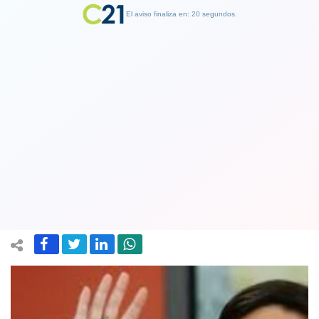
El aviso finaliza en: 19 segundos.
Finalizar Publicidad
Beatriz Sánchez: “Maduro es un
problema para la democracia en
Venezuela”
31 January 2019