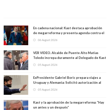
En cadena nacional: Kast destaca aprobación
de megarreforma y presenta agenda contra el
Crimen Organizado y el Terrorismo
06 August 2026
VER VIDEO. Alcalde de Puente Alto Matías
Toledo increpa duramente al Delegado de Kast
Germán Codina por crisis de seguridad. "El
05 August 2026
delegado nuevamente arrancando"
ExPresidente Gabriel Boric prepara viajes a
Uruguay y Alemania: Solicitó autorización al
Congreso
05 August 2026
Kast y la aprobación de la megarreforma: “Hay
un antes y un después”