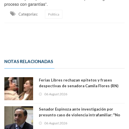
proceso con garantías”.
Categorias:
Política
NOTAS RELACIONADAS
Ferias Libres rechazan epítetos y frases
despectivas de senadora Camila Flores (RN)
para maltratar a senadora Campillai
06 August 2026
Senador Espinoza ante investigación por
presunto caso de violencia intrafamiliar: "No
existe denuncia en mi contra". PS entregó
06 August 2026
antecedentes a Tribunal Supremo