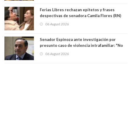
Ferias Libres rechazan epítetos y frases
despectivas de senadora Camila Flores (RN)
para maltratar a senadora Campillai
06 August 2026
Senador Espinoza ante investigación por
presunto caso de violencia intrafamiliar: "No
existe denuncia en mi contra". PS entregó
06 August 2026
antecedentes a Tribunal Supremo