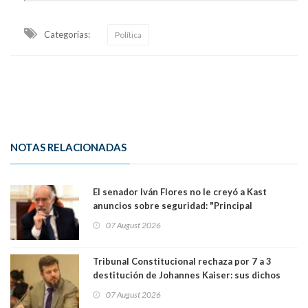
Categorias:
Política
NOTAS RELACIONADAS
El senador Iván Flores no le creyó a Kast
anuncios sobre seguridad: "Principal
herramienta sigue sin urgencia clave para
07 August 2026
perseguir ruta del dinero y levantar secreto
bancario"
Tribunal Constitucional rechaza por 7 a 3
destitución de Johannes Kaiser: sus dichos
sobre el golpe de Estado ya no importan para la
07 August 2026
justicia constitucional porque no es diputado