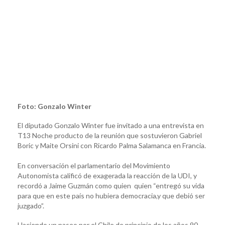
Foto: Gonzalo Winter
El diputado Gonzalo Winter fue invitado a una entrevista en
T13 Noche producto de la reunión que sostuvieron Gabriel
Boric y Maite Orsini con Ricardo Palma Salamanca en Francia.
En conversación el parlamentario del Movimiento
Autonomista calificó de exagerada la reacción de la UDI, y
recordó a Jaime Guzmán como quien quien “entregó su vida
para que en este país no hubiera democracia,y que debió ser
juzgado”.
Haciendo un paseo por el Chile de principio de los años 90,