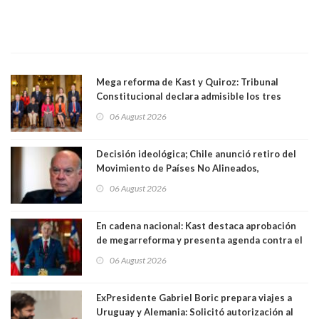
Mega reforma de Kast y Quiroz: Tribunal
Constitucional declara admisible los tres
requerimientos de la oposición
06 August 2026
Decisión ideológica; Chile anunció retiro del
Movimiento de Países No Alineados,
organización de la que formaba parte desde
06 August 2026
1971. Excanciller Insulza lamentó decisión
En cadena nacional: Kast destaca aprobación
de megarreforma y presenta agenda contra el
Crimen Organizado y el Terrorismo
06 August 2026
ExPresidente Gabriel Boric prepara viajes a
Uruguay y Alemania: Solicitó autorización al