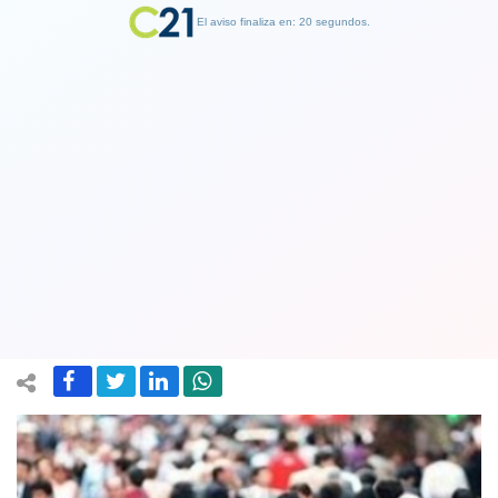
El aviso finaliza en: 19 segundos.
Finalizar Publicidad
Chile se mantiene como el segundo
país menos corrupto de América
Latina
29 January 2019