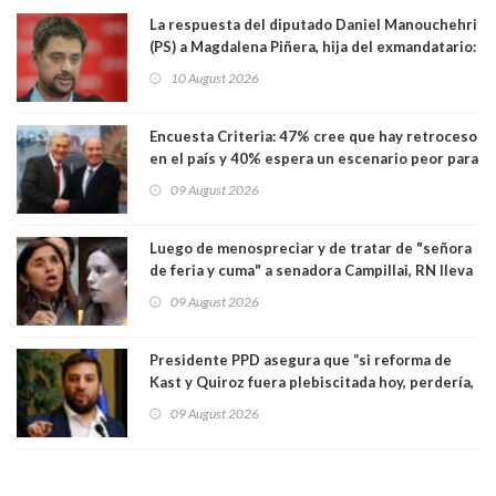
La respuesta del diputado Daniel Manouchehri
(PS) a Magdalena Piñera, hija del exmandatario:
"Les molesta que toquemos a quienes se
10 August 2026
creían intocables"
Encuesta Criteria: 47% cree que hay retroceso
en el país y 40% espera un escenario peor para
el empleo
09 August 2026
Luego de menospreciar y de tratar de "señora
de feria y cuma" a senadora Campillai, RN lleva
al Tribunal Supremo a la senadora Camila
09 August 2026
Flores
Presidente PPD asegura que “si reforma de
Kast y Quiroz fuera plebiscitada hoy, perdería,
la mayoría está en contra”. Y si el "TC resuelve
09 August 2026
a favor de la oposición, sería una victoria de la
ciudadanía”